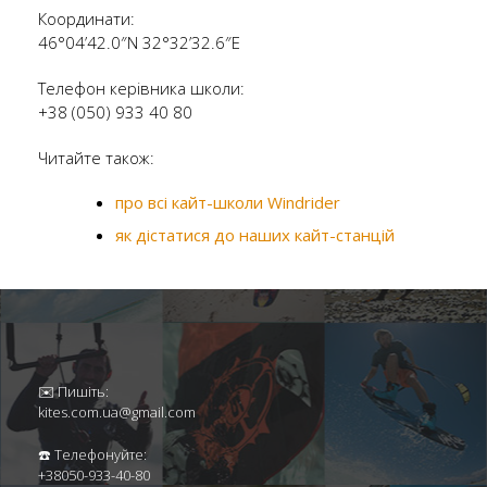
Координати:
46°04’42.0″N 32°32’32.6″E
Телефон керівника школи:
+38 (050) 933 40 80
Читайте також:
про всі кайт-школи Windrider
як дістатися до наших кайт-станцій
✉️ Пишіть:
kites.com.ua@gmail.com
☎️ Телефонуйте:
+38050-933-40-80